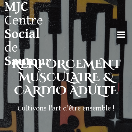
MJC
Centre
Social
de
Saumur
RENFORCEMENT
MUSCULAIRE &
CARDIO ADULTE
Cultivons l'art d'être ensemble !