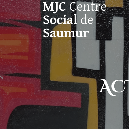
MJC
Centre
Social
de
Saumur
AC