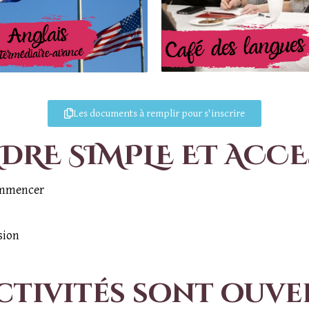
Les documents à remplir pour s'inscrire
DRE SIMPLE ET ACCE
ommencer
sion
activités sont ouver