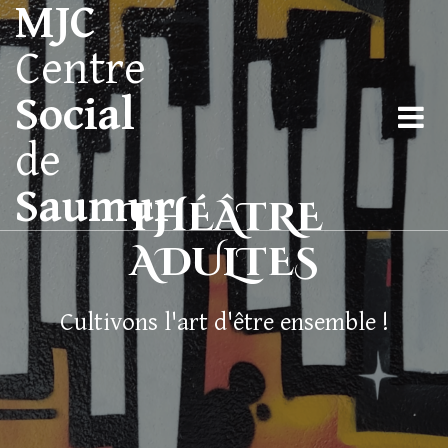
MJC
Centre
Social
de
Saumur
THÉÂTRE
ADULTES
Cultivons l'art d'être ensemble !