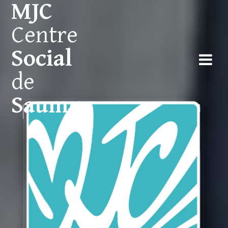
MJC
Centre
Social
de
Saumur