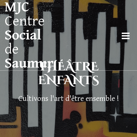
MJC
Centre
Social
de
Saumur
THÉÂTRE
ENFANTS
Cultivons l'art d'être ensemble !