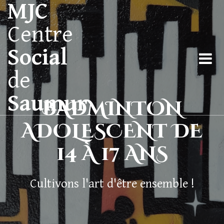
MJC
Centre
Social
de
Saumur
BADMINTON
ADOLESCENT DE
14 À 17 ANS
Cultivons l'art d'être ensemble !