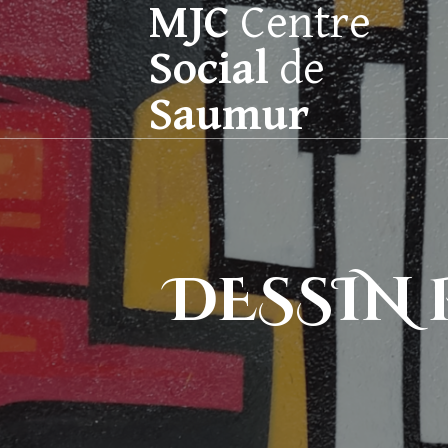
MJC
Centre
Social
de
Saumur
DESSIN 