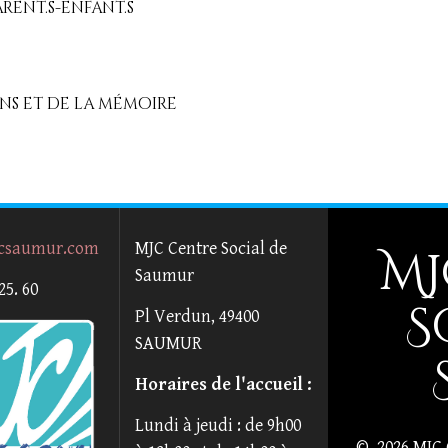
arent.s-enfant.s
sens et de la mémoire
csaumur.com
MJC Centre Social de
MJ
Saumur
 25. 60
S
Pl Verdun, 49400
SAUMUR
Horaires de l'accueil :
Lundi à jeudi : de 9h00
© 2026 MJC 