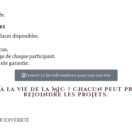
ée.
es
places disponibles.
cun.
ge de chaque participant.
ante garantie.
Trouver ici les informations pour vous inscrire
 à la vie de la MJC ? Chacun peut p
rejoindre les projets.
biodiversité