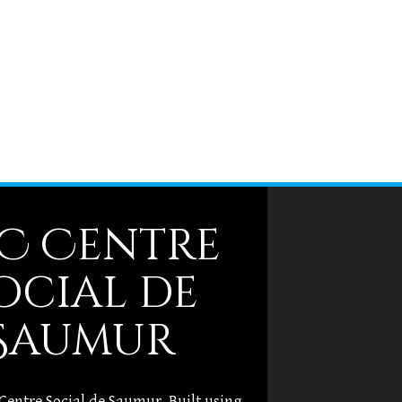
C Centre
ocial de
Saumur
Centre Social de Saumur. Built using