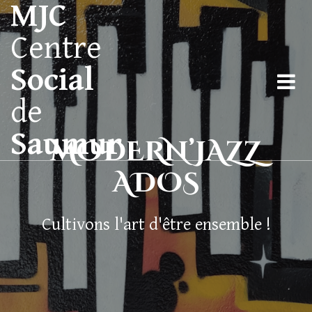
MJC
Centre
Social
de
Saumur
MODERN’JAZZ
ADOS
Cultivons l'art d'être ensemble !