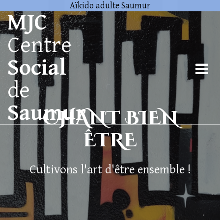
Aïkido adulte Saumur
MJC
Centre
Social
de
Saumur
CHANT BIEN
ÊTRE
Cultivons l'art d'être ensemble !