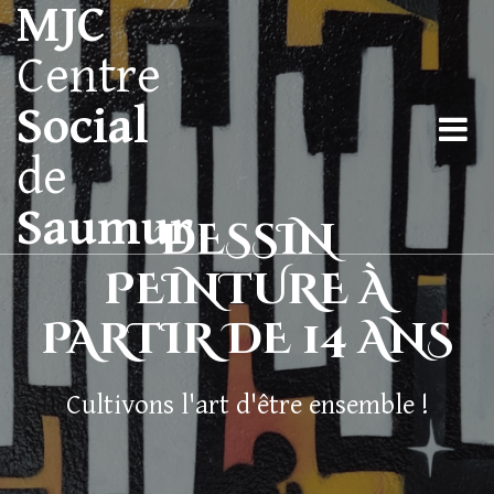
MJC
Centre
Social
de
Saumur
DESSIN
PEINTURE À
PARTIR DE 14 ANS
Cultivons l'art d'être ensemble !