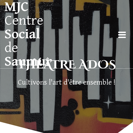
MJC
Centre
Social
de
Saumur
THÉÂTRE ADOS
Cultivons l'art d'être ensemble !