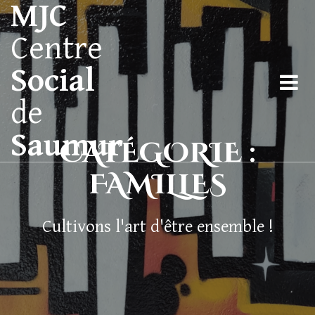
MJC
Centre
Social
de
Saumur
CATÉGORIE :
FAMILLES
Cultivons l'art d'être ensemble !