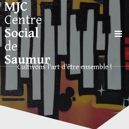
MJC
Centre
Social
de
Saumur
Cultivons l'art d'être ensemble !